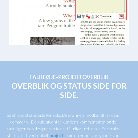
Slide 2 of 3.
FALKEØJE-PROJEKTOVERBLIK
OVERBLIK OG STATUS SIDE FOR
SIDE.
Se straks status side for side. De grønne er godkendt, så dem
glemmer vi. De gule afventer kundens kommentarer, og de
røde ligger hos designeren for at få udført rettelser. Se straks
status for hvert enkelt
projekt
, som du er ansvarlig for. Hvor