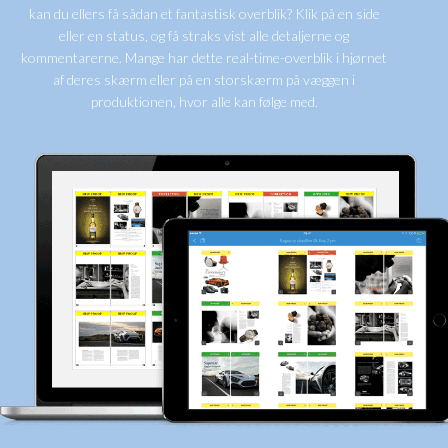
kan du ellers få sådan et fantastisk overblik? Klik på en side
eller en status, og få straks vist alle detaljerne og
kommentarerne. Mange har dette real-time-overblik i hjørnet
af deres skærm eller på en storskærm på væggen i
produktionen, hvor alle kan følge med.